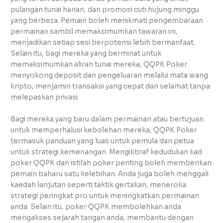
pulangan tunai harian, dan promosi cuti hujung minggu
yang berbeza. Pemain boleh menikmati pengembaraan
permainan sambil memaksimumkan tawaran ini,
menjadikan setiap sesi berpotensi lebih bermanfaat.
Selain itu, bagi mereka yang berminat untuk
memaksimumkan aliran tunai mereka, QQPK Poker
menyokong deposit dan pengeluaran melalui mata wang
kripto, menjamin transaksi yang cepat dan selamat tanpa
melepaskan privasi.
Bagi mereka yang baru dalam permainan atau bertujuan
untuk memperhalusi kebolehan mereka, QQPK Poker
termasuk panduan yang luas untuk pemula dan petua
untuk strategi kemenangan. Mengiktiraf kedudukan kad
poker QQPK dan istilah poker penting boleh memberikan
pemain baharu satu kelebihan. Anda juga boleh menggali
kaedah lanjutan seperti taktik gertakan, meneroka
strategi peringkat pro untuk meningkatkan permainan
anda. Selain itu, poker QQPK membolehkan anda
mengakses sejarah tangan anda, membantu dengan