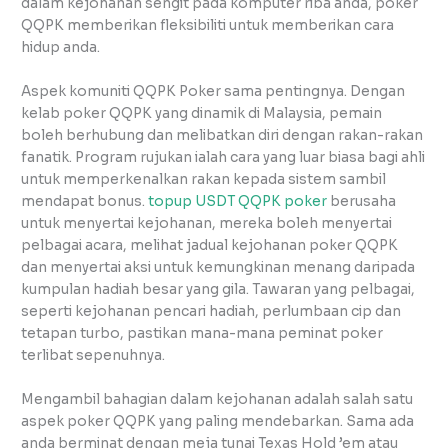
dalam kejohanan sengit pada komputer riba anda, poker
QQPK memberikan fleksibiliti untuk memberikan cara
hidup anda.
Aspek komuniti QQPK Poker sama pentingnya. Dengan
kelab poker QQPK yang dinamik di Malaysia, pemain
boleh berhubung dan melibatkan diri dengan rakan-rakan
fanatik. Program rujukan ialah cara yang luar biasa bagi ahli
untuk memperkenalkan rakan kepada sistem sambil
mendapat bonus.
topup USDT QQPK poker
berusaha
untuk menyertai kejohanan, mereka boleh menyertai
pelbagai acara, melihat jadual kejohanan poker QQPK
dan menyertai aksi untuk kemungkinan menang daripada
kumpulan hadiah besar yang gila. Tawaran yang pelbagai,
seperti kejohanan pencari hadiah, perlumbaan cip dan
tetapan turbo, pastikan mana-mana peminat poker
terlibat sepenuhnya.
Mengambil bahagian dalam kejohanan adalah salah satu
aspek poker QQPK yang paling mendebarkan. Sama ada
anda berminat dengan meja tunai Texas Hold ’em atau