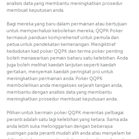
analisis data yang membantu meningkatkan prosedur
membuat keputusan anda.
Bagi mereka yang baru dalam permainan atau bertujuan
untuk memperhalusi kebolehan mereka, QQPK Poker
termasuk panduan komprehensif untuk pemula dan
petua untuk pendekatan kemenangan. Mengiktiraf
kedudukan kad poker QQPK dan terma poker penting
boleh menawarkan pemain baharu satu kelebihan. Anda
juga boleh melihat kaedah lanjutan seperti kaedah
gertakan, menyemak kaedah peringkat pro untuk
meningkatkan permainan anda. Poker QQPK
membolehkan anda mengakses sejarah tangan anda,
membantu dengan analisis data yang membantu
meningkatkan prosedur membuat keputusan anda.
Pilihan untuk bermain poker QQPK merentas pelbagai
peranti adalah satu lagi kelebihan yang ketara. Sama ada
anda lebih suka melonggarkan dengan beberapa
pusingan pada peranti mudah alih anda atau menyelam ke