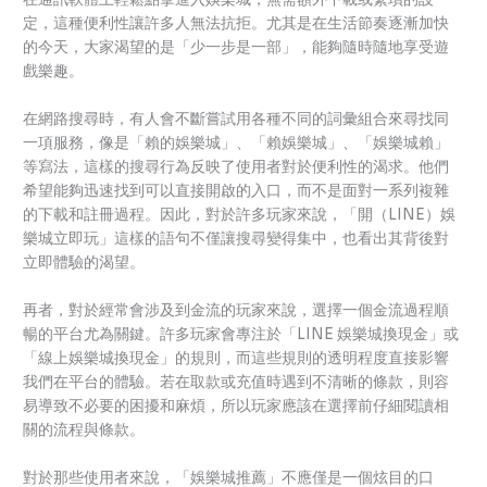
定，這種便利性讓許多人無法抗拒。尤其是在生活節奏逐漸加快
的今天，大家渴望的是「少一步是一部」，能夠隨時隨地享受遊
戲樂趣。
在網路搜尋時，有人會不斷嘗試用各種不同的詞彙組合來尋找同
一項服務，像是「賴的娛樂城」、「賴娛樂城」、「娛樂城賴」
等寫法，這樣的搜尋行為反映了使用者對於便利性的渴求。他們
希望能夠迅速找到可以直接開啟的入口，而不是面對一系列複雜
的下載和註冊過程。因此，對於許多玩家來說，「開（LINE）娛
樂城立即玩」這樣的語句不僅讓搜尋變得集中，也看出其背後對
立即體驗的渴望。
再者，對於經常會涉及到金流的玩家來說，選擇一個金流過程順
暢的平台尤為關鍵。許多玩家會專注於「LINE 娛樂城換現金」或
「線上娛樂城換現金」的規則，而這些規則的透明程度直接影響
我們在平台的體驗。若在取款或充值時遇到不清晰的條款，則容
易導致不必要的困擾和麻煩，所以玩家應該在選擇前仔細閱讀相
關的流程與條款。
對於那些使用者來說，「娛樂城推薦」不應僅是一個炫目的口