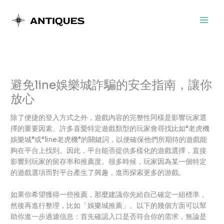
Skip
to
content
避免line娛樂城詐騙的安全指南，讓你
放心
除了便捷的登入方式之外，遊戲內容的完整性同樣是影響玩家選
擇的重要因素。許多喜愛特定遊戲類型的玩家會尋找比如“老虎機
娛樂城”或“line老虎機”的關鍵詞，以便確保他們所期待的遊戲能
夠在平台上找到。因此，平台能否提供多樣化的遊戲選擇，直接
影響到玩家的留存率和推薦度。很多時候，玩家因為某一個特定
的遊戲選項而對平台產生了興趣，進而探索更多的游戲。
如果你希望獲得一些推薦，那麼建議你先給自己確定一組標準，
然後再進行整理，比如「娛樂城推薦」。以下的幾個方面可以幫
助你進一步過濾信息：首先確認入口是否符合你的需求，無論是