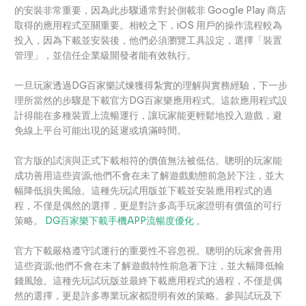
的安裝非常重要，因為此步驟通常對於側載非 Google Play 商店
取得的應用程式至關重要。相較之下，iOS 用戶的操作流程較為
投入，因為下載並安裝後，他們必須瀏覽工具設定，選擇「裝置
管理」，並信任企業級開發者能有效執行。
一旦玩家透過DG百家樂試煉獲得紮實的理解與實務經驗，下一步
理所當然的步驟是下載官方DG百家樂應用程式。這款應用程式設
計得能在多種裝置上流暢運行，讓玩家能更輕鬆地投入遊戲，避
免線上平台可能出現的延遲或填滿時間。
官方版的試演與正式下載相符的價值無法被低估。聰明的玩家能
成功善用這些資源;他們不會在未了解遊戲動態前急於下注，並大
幅降低損失風險。這種先玩試用版並下載並安裝應用程式的過
程，不僅是偶然的選擇，更是對許多高手玩家證明有價值的可行
策略。
DG百家樂下載手機APP流暢度優化
。
官方下載嚴格遵守試運行的重要性不容忽視。聰明的玩家會善用
這些資源;他們不會在未了解遊戲特性前急著下注，並大幅降低輸
錢風險。這種先玩試玩版並最終下載應用程式的過程，不僅是偶
然的選擇，更是許多專業玩家都證明有效的策略。參與試玩及下