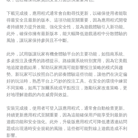
下載完成後，應用程式通常會自動尋找更新，以確保使用者能取
得最安全且最新的版本。這項功能至關重要，因為應用程式開發
者持續努力提升效能、強化安全性，並為遊戲體驗引入新功能。
此外，確保你擁有最新版本，能大幅降低遊戲過程中分散體驗的
風險，讓玩家保持參與且不中斷。
此外，試用版讓玩家有機會體驗平台的主要功能，如指南系統、
多桌投注及優秀的路標提示。路線圖系統特別實用，因為它美觀
地追蹤遊戲結果，幫助玩家辨識可能影響投注策略的模式與趨
勢。新玩家可以按照自己的節奏體驗這些功能，讓他們在決定偏
好的玩法時，熟悉平台上巧妙的投注工具。在安全的環境中練習
不同策略，如馬丁加爾系統或平點投注，激勵玩家改進策略，更
好地理解遊戲的內在威脅與效益。
安裝完成後，使用者可登入該應用程式，通常會自動檢查更新。
持續更新應用程式至關重要，因為這能確保用戶能享受到最新的
遊戲功能和安全強化。此外，升級版應用程式可降低遭遇連結問
題或出現過時安全規範的風險，這些都可能對線上遊戲造成不利
影響。