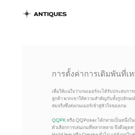
Skip
to
content
การตั้งค่าการเดิมพันที
เพื่อให้แน่ใจว่าเกมเมอร์จะได้รับประสบก
ลูกค้า พวกเขาให้ความสําคัญกับทั้งรูปลักษณ
สมจริงซึ่งส่งเกมเมอร์เข้าสู่หัวใจของเกม
QQPK
หรือ QQPoker ได้กลายเป็นหนึ่งในแพ
ตัวเลือกการเล่นเกมที่หลากหลาย จึงดึงดูดค
Hold ’em หรือ Omaha ทั่วไป แต่ยังอยู่ในช่วง