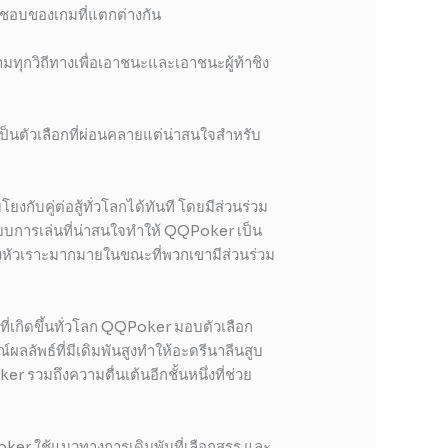
อบของเกมที่แตกต่างกัน
ทุกวิถีทางเพื่อเอาชนะและเอาชนะผู้ท้าชิง
ป็นตัวเลือกที่ผ่อนคลายแต่น่าสนใจสําหรับ
กับคู่ต่อสู้ทั่วโลกได้ทันที โดยมีส่วนร่วม
บบการเล่นที่น่าสนใจทําให้ QQPoker เป็น
ยงหัวเราะมากมายในขณะที่พวกเขามีส่วนร่วม
ี่เกิดขึ้นทั่วโลก QQPoker มอบตัวเลือก
ลัพธ์ที่มีเดิมพันสูงทําให้อะดรีนาลีนสูบ
รวมถึงความตื่นเต้นอีกชั้นหนึ่งที่ช่วย
Poker ใช้แนวทางการเดิมพันที่เลือกสรร และ