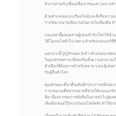
ทํางานร่วมกับเพื่อนเพื่อเอาชนะความย
ด้วยตําแหน่งแบบเรียลไทม์และสิ่งกีดขวางแ
รางวัลมากมายเพิ่มแรงบันดาลใจเพิ่มเติม ท
เกมเหล่านี้ผสมผสานผู้เล่นเข้ากับโลกใต้น้
วิดีโอเกมไพ่ทั่วไป เหมาะสําหรับเกมเมอร
นอกจากนี้ QQPoker ยังก้าวข้ามขอบเขตของเท็
ในอุปสรรคต่างๆ ที่ส่งเสริมทั้งความสามาร
ตัวเลือกที่ต้องการสําหรับหลาย ๆ คน ผู้
กับผู้อื่นทั่วโลก
คุณลักษณะที่น่าตื่นเต้นอีกประการหนึ่งขอ
การเล่นเกมที่หลากหลายที่ช่วยให้เกมเมอร์
ฉีด เนื่องจากทุกการตัดสินใจอาจนําไปสู่ผ
เพิ่มข้อเสนอโป๊กเกอร์ออนไลน์หลัก ทําให้
เมื่อพูดถึงการเดิมพันกีฬาบน QQPoker ขอแน