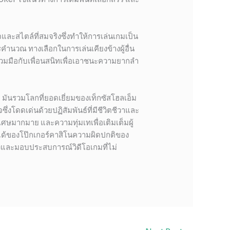
ละสไตล์ที่สมจริงซึ่งทําให้การเล่นเกมเป็น
นวณ ทางเลือกในการเล่นเคียงข้างผู้อื่น
วมมือกับเพื่อนสนิทเพื่อเอาชนะความยากลํา
 มันรวมโลกที่ยอดเยี่ยมของเท็กซัสโฮลเอ็ม
ึ่งโดดเด่นด้วยปฏิสัมพันธ์ที่มีชีวิตชีวาและ
ษมากมาย และความทุ่มเทเพื่อเติมเต็มผู้
ณได้ของโป๊กเกอร์คาสิโนความผิดปกติของ
ิงและมอบประสบการณ์วิดีโอเกมที่ไม่