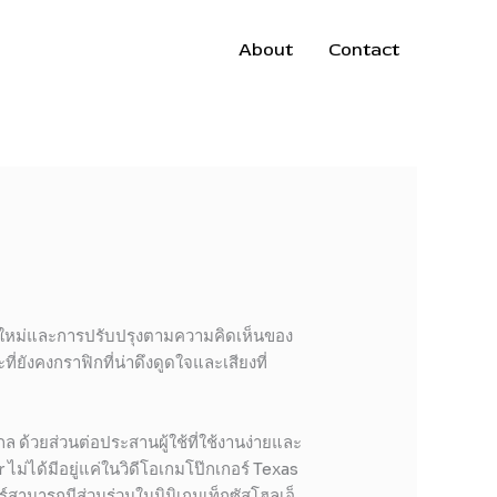
About
Contact
ษณะใหม่และการปรับปรุงตามความคิดเห็นของ
ยังคงกราฟิกที่น่าดึงดูดใจและเสียงที่
 ด้วยส่วนต่อประสานผู้ใช้ที่ใช้งานง่ายและ
ม่ได้มีอยู่แค่ในวิดีโอเกมโป๊กเกอร์ Texas
มอร์สามารถมีส่วนร่วมในมินิเกมเท็กซัสโฮลเอ็