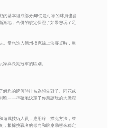
戲的基本組成部分;即使是可靠的球員也會
漸漸地，合併的規定保證了如果您玩了足
失。當您進入德州撲克線上決賽桌時，重
玩家與長期冠軍的區別。
了解您的牌何時排名為領先對子、同花或
到晚——準確地決定了你應該玩的大膽程
和遊戲技術人員，應用線上撲克方法，並
奏，根據挑戰者的傾向和牌桌動態來穩定