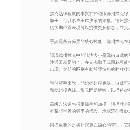
撲克熟練程度的本質在於認識德州撲克線
順子，可以形成正確決策的結構。德州撲
從後期位置表現可以提供更多信息，並實
手讀是所有佈局的核心技能。德州撲克在
認識德州撲克中的賭注大小是戰術遊戲的
注通常就足夠了。在充滿順子或同花可能
出現）之間的區別有助於塑造您的翻牌後
對於新手來說，開始德州撲克線上遊戲可
和德州撲克線上常見問題解答，以描述從
高級方法還包括阻擋手和加權。阻擋牌是
有某些手牌的頻率的假設。承認這些微妙
同樣重要的是德州撲克在線心態管理，它