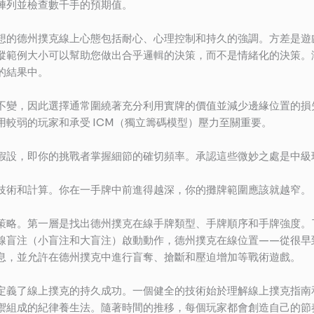
陣列並檢查數千手的預期值。
想的德州撲克線上心態包括耐心、心理控制和持久的強調。方差是遊
蹤範例大小可以幫助您做出合乎邏輯的決策，而不是情緒化的決策。
的結果中。
不變，因此選擇通常圍繞著充分利用實牌的價值並減少邊緣位置的損
較弱的玩家和承受 ICM（獨立籌碼模型）壓力至關重要。
假設，即你的挑戰者掌握細節的確切頻率。承認這些微妙之處是中級
技術和計算。你在一手牌中前進得越深，你的攤牌範圍應該就越窄。
策略。第一層是找出德州撲克在線手牌類型、手牌順序和手牌強度。
線盲注（小盲注和大盲注）啟動動作，德州撲克在線位置——從很早
息，並允許在德州撲克中進行盲奪、搶斷和壓迫增加等戰術遊戲。
定義了線上撲克的持久成功。一個健全的技術始於理解線上撲克指南
禦組成的紀律養生法。隨著時間的推移，每個玩家都會創造自己的節